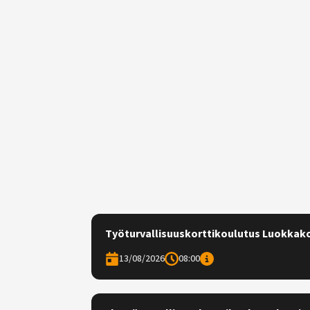
Työturvallisuuskorttikoulutus Luokkak
13/08/2026
08:00