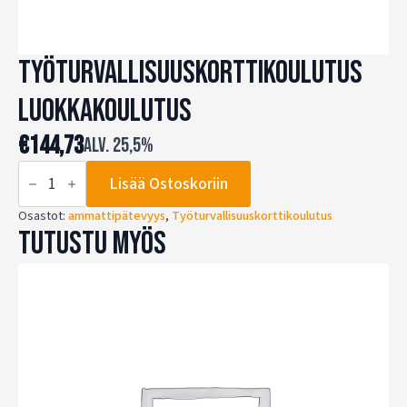
Työturvallisuuskorttikoulutus
Luokkakoulutus
€
144,73
alv. 25,5%
Työturvallisuuskorttikoulutus
Lisää Ostoskoriin
Luokkakoulutus
määrä
Osastot:
ammattipätevyys
,
Työturvallisuuskorttikoulutus
Tutustu myös