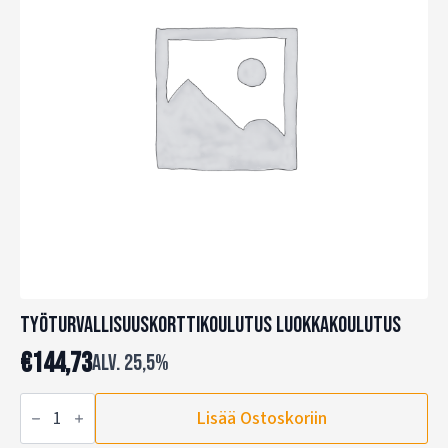
Työturvallisuuskorttikoulutus Luokkakoulutus
€
144,73
alv. 25,5%
Työturvallisuuskorttikoulutus
Lisää Ostoskoriin
Luokkakoulutus
määrä