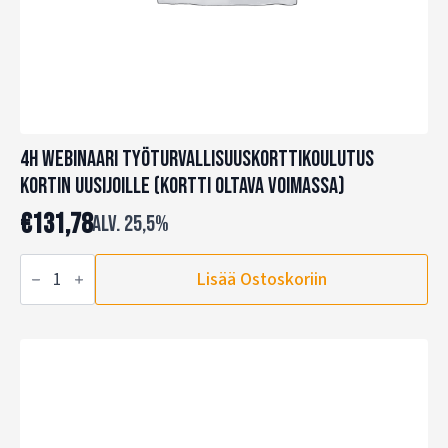
4h Webinaari Työturvallisuuskorttikoulutus
kortin uusijoille (kortti oltava voimassa)
€
131,78
alv. 25,5%
4h
Lisää Ostoskoriin
Webinaari
Työturvallisuuskorttikoulutus
kortin
uusijoille
(kortti
oltava
voimassa)
määrä