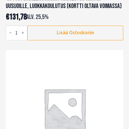
uusijoille, luokkakoulutus (kortti oltava voimassa)
€
131,78
alv. 25,5%
4h
Lisää Ostoskoriin
Työturvallisuuskorttikoulutus
kortin
uusijoille,
luokkakoulutus
(kortti
oltava
voimassa)
määrä