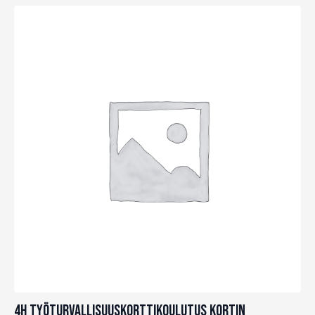
luokkakoulutus
(kortti
oltava
voimassa)
määrä
4h Työturvallisuuskorttikoulutus kortin