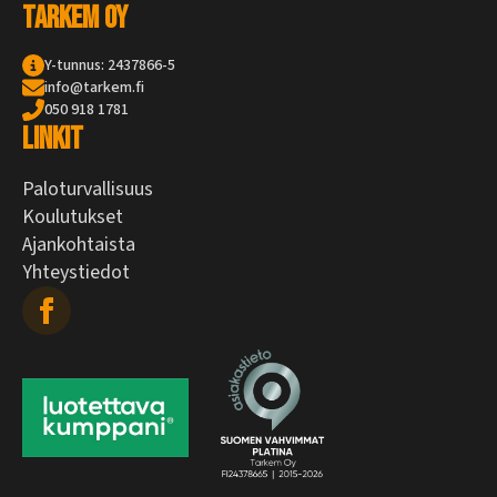
Tarkem Oy
Y-tunnus: 2437866-5
info@tarkem.fi
050 918 1781
Linkit
Paloturvallisuus
Koulutukset
Ajankohtaista
Yhteystiedot