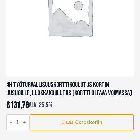
4h Työturvallisuuskorttikoulutus kortin
uusijoille, luokkakoulutus (kortti oltava voimassa)
€
131,78
alv. 25,5%
4h
Lisää Ostoskoriin
Työturvallisuuskorttikoulutus
kortin
uusijoille,
luokkakoulutus