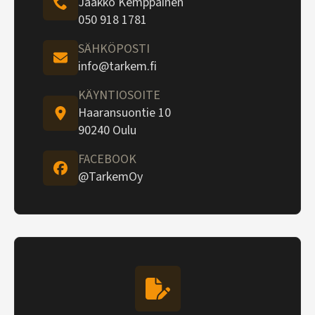
Jaakko Kemppainen
050 918 1781
SÄHKÖPOSTI
info@tarkem.fi
KÄYNTIOSOITE
Haaransuontie 10
90240 Oulu
FACEBOOK
@TarkemOy