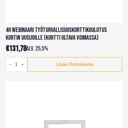
4h Webinaari Työturvallisuuskorttikoulutus
kortin uusijoille (kortti oltava voimassa)
€
131,78
alv. 25,5%
4h
Lisää Ostoskoriin
Webinaari
Työturvallisuuskorttikoulutus
kortin
uusijoille
(kortti
oltava
voimassa)
määrä