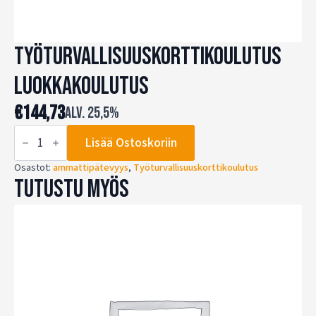
Työturvallisuuskorttikoulutus
Luokkakoulutus
€
144,73
alv. 25,5%
Työturvallisuuskorttikoulutus
Lisää Ostoskoriin
Luokkakoulutus
määrä
Osastot:
ammattipätevyys
,
Työturvallisuuskorttikoulutus
Tutustu myös