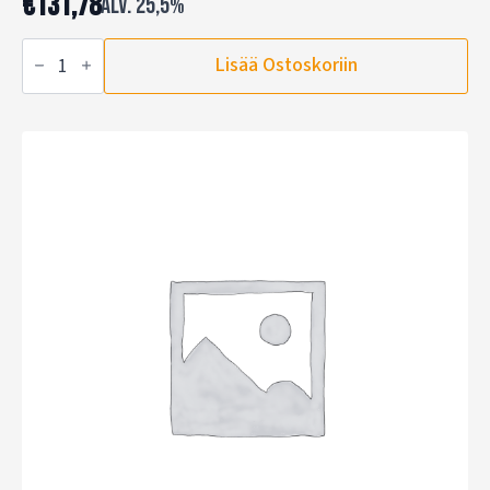
€
131,78
alv. 25,5%
Työturvallisuuskorttikoulutus,
Lisää Ostoskoriin
Webinaari
määrä