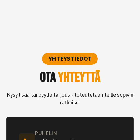
(kortti
oltava
voimassa)
määrä
YHTEYSTIEDOT
Ota
yhteyttä
Kysy lisää tai pyydä tarjous - toteutetaan teille sopivin
ratkaisu.
PUHELIN