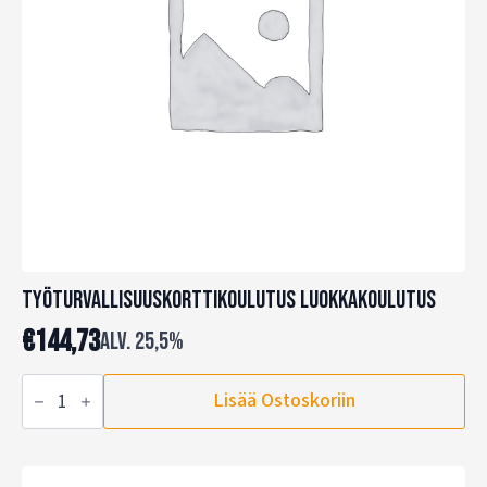
Työturvallisuuskorttikoulutus Luokkakoulutus
€
144,73
alv. 25,5%
Työturvallisuuskorttikoulutus
Lisää Ostoskoriin
Luokkakoulutus
määrä