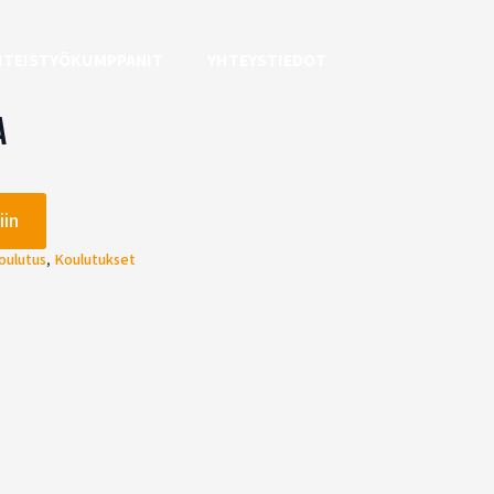
HTEISTYÖKUMPPANIT
YHTEYSTIEDOT
a
iin
oulutus
,
Koulutukset