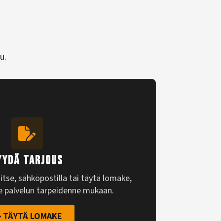
u.
YYDÄ TARJOUS
tse, sähköpostilla tai täytä lomake,
e palvelun tarpeidenne mukaan.
TÄYTÄ LOMAKE