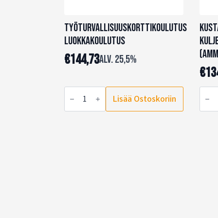
Työturvallisuuskorttikoulutus
Kust
Luokkakoulutus
kulj
(amm
€
144,73
alv. 25,5%
€
13
Työturvallisuuskorttikoulutus
Kust
Lisää Ostoskoriin
Luokkakoulutus
ja
määrä
laat
kulje
(amm
määr