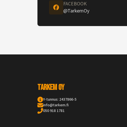
FACEBOOK
@TarkemOy
Tarkem Oy
Y-tunnus: 2437866-5
info@tarkem.fi
050 918 1781