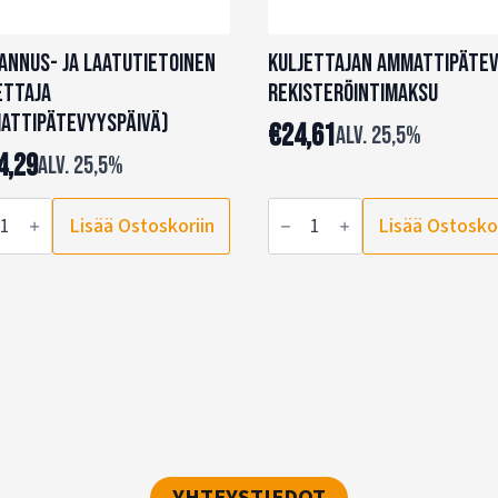
annus- ja laatutietoinen
Kuljettajan ammattipäte
ettaja
rekisteröintimaksu
attipätevyyspäivä)
€
24,61
alv. 25,5%
4,29
alv. 25,5%
annus-
Kuljettajan
Lisää Ostoskoriin
Lisää Ostosko
ammattipätevyys
utietoinen
rekisteröintimaksu
ttaja
määrä
attipätevyyspäivä)
ä