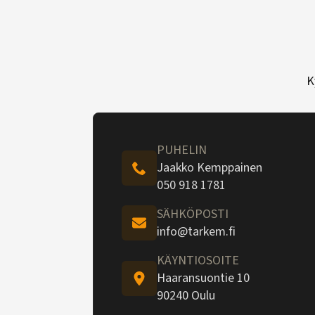
K
PUHELIN
Jaakko Kemppainen
050 918 1781
SÄHKÖPOSTI
info@tarkem.fi
KÄYNTIOSOITE
Haaransuontie 10
90240 Oulu