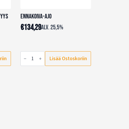
vyys
Ennakoiva-ajo
€
134,29
alv. 25,5%
Ennakoiva-
riin
Lisää Ostoskoriin
ajo
määrä