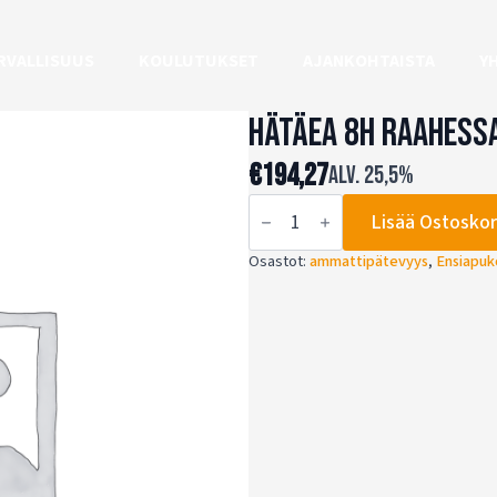
RVALLISUUS
KOULUTUKSET
AJANKOHTAISTA
Y
HätäEA 8h Raahess
€
194,27
alv. 25,5%
HätäEA
Lisää Ostoskor
8h
Raahessa
määrä
Osastot:
ammattipätevyys
,
Ensiapuk