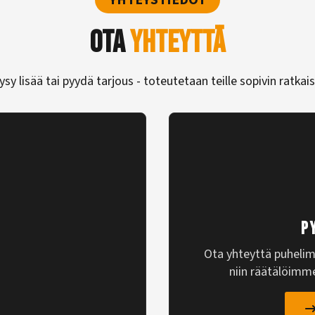
YHTEYSTIEDOT
Ota
yhteyttä
ysy lisää tai pyydä tarjous - toteutetaan teille sopivin ratkais
P
Ota yhteyttä puhelimi
niin räätälöimm