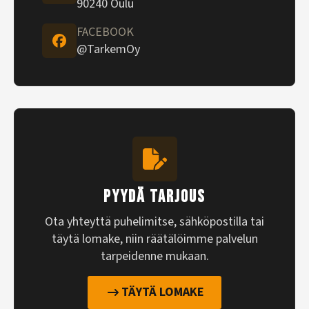
90240 Oulu
FACEBOOK
@TarkemOy
PYYDÄ TARJOUS
Ota yhteyttä puhelimitse, sähköpostilla tai
täytä lomake, niin räätälöimme palvelun
tarpeidenne mukaan.
TÄYTÄ LOMAKE