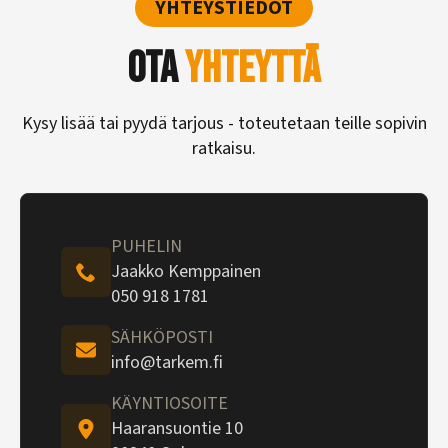
YHTEYSTIEDOT
Ota
yhteyttä
Kysy lisää tai pyydä tarjous - toteutetaan teille sopivin
ratkaisu.
PUHELIN
Jaakko Kemppainen
050 918 1781
SÄHKÖPOSTI
info@tarkem.fi
KÄYNTIOSOITE
Haaransuontie 10