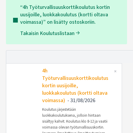
“4h Työturvallisuuskorttikoulutus kortin
uusijoille, luokkakoulutus (kortti oltava
voimassa)” on lisätty ostoskoriin.
Takaisin Koulutuslistaan
POISTA
PI
KOHDE
4h
×
Työturvallisuuskorttikoulutus
kortin uusijoille,
luokkakoulutus (kortti oltava
voimassa)
- 31/08/2026
Koulutus järjestetään
luokkakoulutuksena, jolloin hintaan
sisältyy kahvit. Koulutus klo 8-12 ja vaatii
voimassa olevan työturvallisuuskortin.