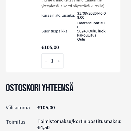
(numero ilmoitettava ilmoittautumisen
yhteydessä ja kortti näytettävä kurssilla)
31/08/2026 klo 0
Kurssin aloitusaika:
8:00
Haaransuontie 1
0
Suorituspaikka:
90240 Oulu, luok
kakoulutus
Oulu
€
105,00
4h
Työturvallisuuskorttikoulutus
kortin
uusijoille,
luokkakoulutus
(kortti
Ostoskori yhteensä
oltava
voimassa) -
31/08/2026
määrä
Välisumma
€
105,00
Toimistomaksu/kortin postitusmaksu:
Toimitus
€
4,50