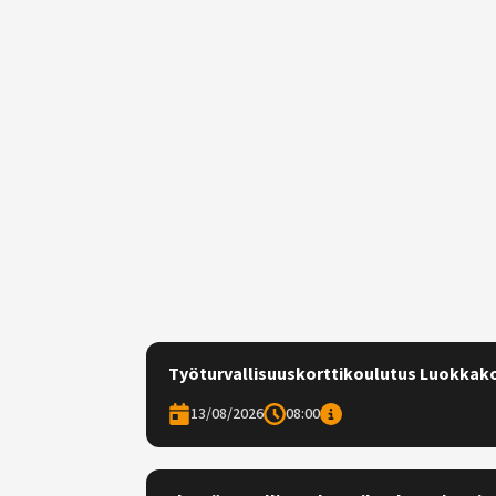
Työturvallisuuskorttikoulutus Luokkak
13/08/2026
08:00