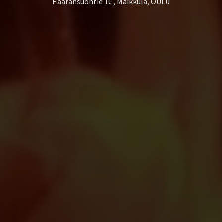
Haaransuontie 10 , Maikkula, OULU