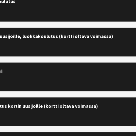
oulutus
uusijoille, luokkakoulutus (kortti oltava voimassa)
ri
us kortin uusijoille (kortti oltava voimassa)