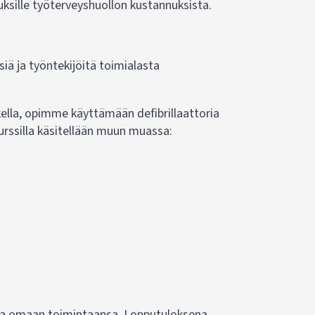
uksille työterveyshuollon kustannuksista.
iä ja työntekijöitä toimialasta
ella, opimme käyttämään defibrillaattoria
urssilla käsitellään muun muassa:
utta omaan toimintaansa. Lopputuloksena