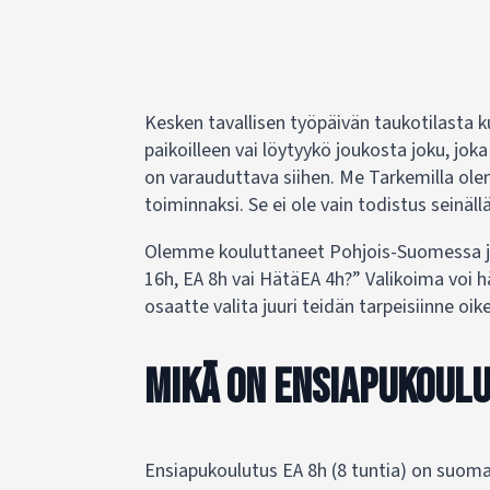
Kesken tavallisen työpäivän taukotilasta 
paikoilleen vai löytyykö joukosta joku, jok
on varauduttava siihen. Me Tarkemilla o
toiminnaksi. Se ei ole vain todistus seinäll
Olemme kouluttaneet Pohjois-Suomessa jo y
16h, EA 8h vai HätäEA 4h?” Valikoima voi hä
osaatte valita juuri teidän tarpeisiinne oi
Mikä on Ensiapukoulut
Ensiapukoulutus EA 8h (8 tuntia) on suoma