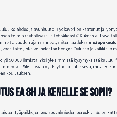
kuuluu kolahdus ja avunhuuto. Työkaveri on kaatunut ja lyön
a osaa toimia rauhallisesti ja tehokkaasti? Kukaan ei toivo tä
lemme 15 vuoden ajan nähneet, miten laadukas
ensiapukoulu
ä, vaan taito, joka voi pelastaa hengen Oulussa ja kaikkialla m
li 50 000 ihmistä. Yksi yleisimmistä kysymyksistä kuuluu: ”
mmentää. Siksi avaan nyt käytännönläheisesti, mitä eri kurssi
kean koulutuksen.
us EA 8h ja kenelle se sopii?
laisten työpaikkojen ensiapuvalmiuden peruskivi. Se on katta