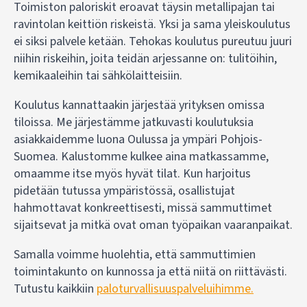
Toimiston paloriskit eroavat täysin metallipajan tai
ravintolan keittiön riskeistä. Yksi ja sama yleiskoulutus
ei siksi palvele ketään. Tehokas koulutus pureutuu juuri
niihin riskeihin, joita teidän arjessanne on: tulitöihin,
kemikaaleihin tai sähkölaitteisiin.
Koulutus kannattaakin järjestää yrityksen omissa
tiloissa. Me järjestämme jatkuvasti koulutuksia
asiakkaidemme luona Oulussa ja ympäri Pohjois-
Suomea. Kalustomme kulkee aina matkassamme,
omaamme itse myös hyvät tilat. Kun harjoitus
pidetään tutussa ympäristössä, osallistujat
hahmottavat konkreettisesti, missä sammuttimet
sijaitsevat ja mitkä ovat oman työpaikan vaaranpaikat.
Samalla voimme huolehtia, että sammuttimien
toimintakunto on kunnossa ja että niitä on riittävästi.
Tutustu kaikkiin
paloturvallisuuspalveluihimme.