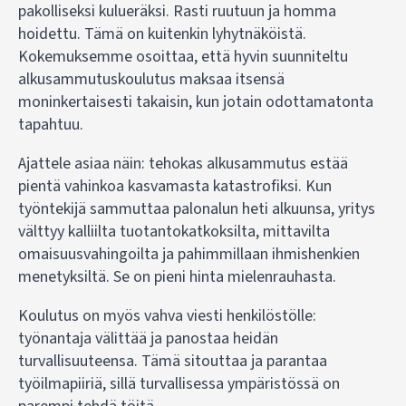
pakolliseksi kulueräksi. Rasti ruutuun ja homma
hoidettu. Tämä on kuitenkin lyhytnäköistä.
Kokemuksemme osoittaa, että hyvin suunniteltu
alkusammutuskoulutus maksaa itsensä
moninkertaisesti takaisin, kun jotain odottamatonta
tapahtuu.
Ajattele asiaa näin: tehokas alkusammutus estää
pientä vahinkoa kasvamasta katastrofiksi. Kun
työntekijä sammuttaa palonalun heti alkuunsa, yritys
välttyy kalliilta tuotantokatkoksilta, mittavilta
omaisuusvahingoilta ja pahimmillaan ihmishenkien
menetyksiltä. Se on pieni hinta mielenrauhasta.
Koulutus on myös vahva viesti henkilöstölle:
työnantaja välittää ja panostaa heidän
turvallisuuteensa. Tämä sitouttaa ja parantaa
työilmapiiriä, sillä turvallisessa ympäristössä on