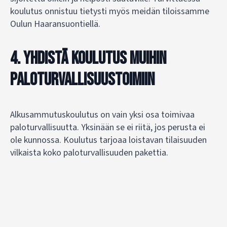
koulutus onnistuu tietysti myös meidän tiloissamme
Oulun Haaransuontiellä.
4. Yhdistä koulutus muihin
paloturvallisuustoimiin
Alkusammutuskoulutus on vain yksi osa toimivaa
paloturvallisuutta. Yksinään se ei riitä, jos perusta ei
ole kunnossa. Koulutus tarjoaa loistavan tilaisuuden
vilkaista koko paloturvallisuuden pakettia.
Onko sammuttimien tarkastusväli kunnossa? Kuivissa
sisätiloissa riittää tarkastus kahden vuoden välein,
mutta vaativissa oloissa vuosittain. Onko
pelastussuunnitelma ajan tasalla ja kaikkien tiedossa?
Toimivatko savunpoistoluukut ja palovaroittimet?