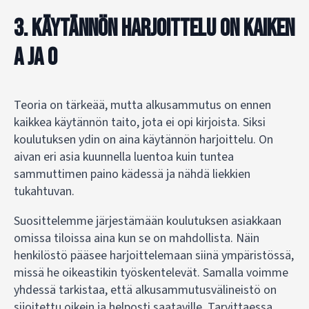
3. Käytännön harjoittelu on kaiken
A ja O
Teoria on tärkeää, mutta alkusammutus on ennen
kaikkea käytännön taito, jota ei opi kirjoista. Siksi
koulutuksen ydin on aina käytännön harjoittelu. On
aivan eri asia kuunnella luentoa kuin tuntea
sammuttimen paino kädessä ja nähdä liekkien
tukahtuvan.
Suosittelemme järjestämään koulutuksen asiakkaan
omissa tiloissa aina kun se on mahdollista. Näin
henkilöstö pääsee harjoittelemaan siinä ympäristössä,
missä he oikeastikin työskentelevät. Samalla voimme
yhdessä tarkistaa, että alkusammutusvälineistö on
sijoitettu oikein ja helposti saataville. Tarvittaessa